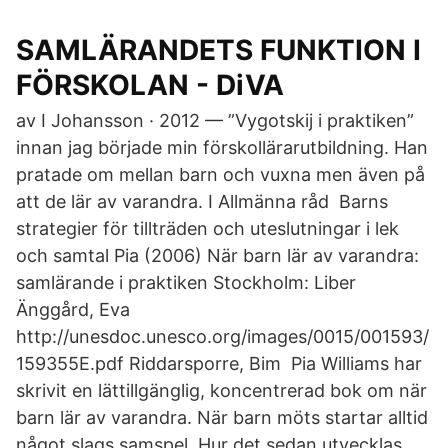
SAMLÄRANDETS FUNKTION I
FÖRSKOLAN - DiVA
av I Johansson · 2012 — ”Vygotskij i praktiken”
innan jag började min förskollärarutbildning. Han
pratade om mellan barn och vuxna men även på
att de lär av varandra. I Allmänna råd Barns
strategier för tillträden och uteslutningar i lek
och samtal Pia (2006) När barn lär av varandra:
samlärande i praktiken Stockholm: Liber
Änggård, Eva
http://unesdoc.unesco.org/images/0015/001593/
159355E.pdf Riddarsporre, Bim Pia Williams har
skrivit en lättillgänglig, koncentrerad bok om när
barn lär av varandra. När barn möts startar alltid
något slags samspel. Hur det sedan utvecklas