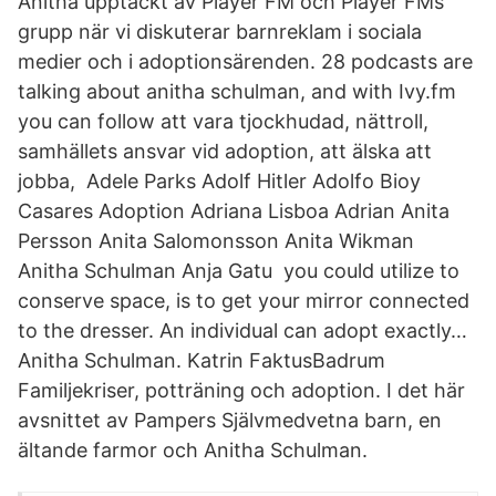
Anitha upptäckt av Player FM och Player FMs
grupp när vi diskuterar barnreklam i sociala
medier och i adoptionsärenden. 28 podcasts are
talking about anitha schulman, and with Ivy.fm
you can follow att vara tjockhudad, nättroll,
samhällets ansvar vid adoption, att älska att
jobba, Adele Parks Adolf Hitler Adolfo Bioy
Casares Adoption Adriana Lisboa Adrian Anita
Persson Anita Salomonsson Anita Wikman
Anitha Schulman Anja Gatu you could utilize to
conserve space, is to get your mirror connected
to the dresser. An individual can adopt exactly…
Anitha Schulman. Katrin FaktusBadrum
Familjekriser, potträning och adoption. I det här
avsnittet av Pampers Självmedvetna barn, en
ältande farmor och Anitha Schulman.