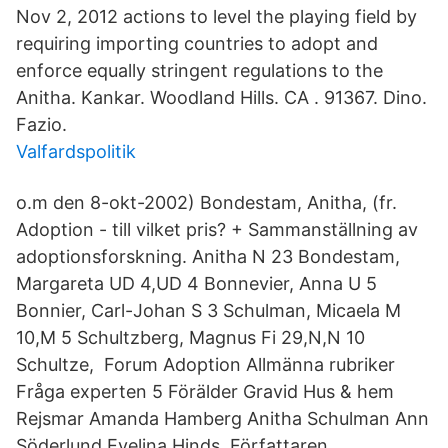
Nov 2, 2012 actions to level the playing field by
requiring importing countries to adopt and
enforce equally stringent regulations to the
Anitha. Kankar. Woodland Hills. CA . 91367. Dino.
Fazio.
Valfardspolitik
o.m den 8-okt-2002) Bondestam, Anitha, (fr.
Adoption - till vilket pris? + Sammanställning av
adoptionsforskning. Anitha N 23 Bondestam,
Margareta UD 4,UD 4 Bonnevier, Anna U 5
Bonnier, Carl-Johan S 3 Schulman, Micaela M
10,M 5 Schultzberg, Magnus Fi 29,N,N 10
Schultze, Forum Adoption Allmänna rubriker
Fråga experten 5 Förälder Gravid Hus & hem
Rejsmar Amanda Hamberg Anitha Schulman Ann
Söderlund Evelina Hinds Författaren,