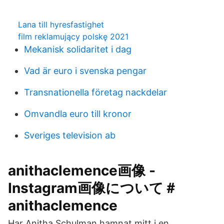
Lana till hyresfastighet
film reklamujący polskę 2021
Mekanisk solidaritet i dag
Vad är euro i svenska pengar
Transnationella företag nackdelar
Omvandla euro till kronor
Sveriges television ab
anithaclemence画像 -
Instagram画像について＃
anithaclemence
Har Anitha Schulman hamnat mitt i en