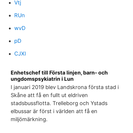
Vtj
RUn
wvD
pD
CJXl
Enhetschef till Första linjen, barn- och
ungdomspsykiatrin i Lun
I januari 2019 blev Landskrona första stad i
Skåne att få en fullt ut eldriven
stadsbussflotta. Trelleborg och Ystads
elbussar är först i världen att få en
miljömärkning.