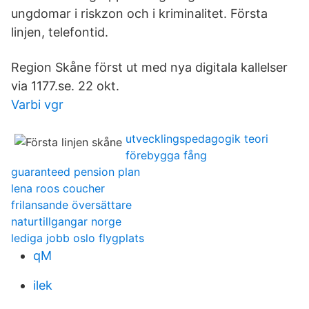
ungdomar i riskzon och i kriminalitet. Första
linjen, telefontid.
Region Skåne först ut med nya digitala kallelser
via 1177.se. 22 okt.
Varbi vgr
utvecklingspedagogik teori
förebygga fång
guaranteed pension plan
lena roos coucher
frilansande översättare
naturtillgangar norge
lediga jobb oslo flygplats
qM
ilek