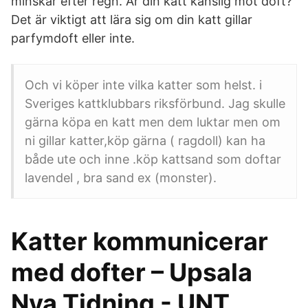
minskar efter regn. Är din katt känslig mot doft?
Det är viktigt att lära sig om din katt gillar
parfymdoft eller inte.
Och vi köper inte vilka katter som helst. i
Sveriges kattklubbars riksförbund. Jag skulle
gärna köpa en katt men dem luktar men om
ni gillar katter,köp gärna ( ragdoll) kan ha
både ute och inne .köp kattsand som doftar
lavendel , bra sand ex (monster).
Katter kommunicerar
med dofter – Upsala
Nya Tidning - UNT