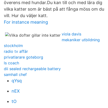
överens med hundar.Du kan till och med lära dig
vilka katter som är bäst på att fånga möss om du
vill. Hur du väljer katt.
For instance meaning
viola davis
mekaniker utbildning
stockholm
radio tv affär
privatlarare goteborg
ls coach
dii sealed rechargeable battery
samhall chef
qYsq
nEX
tO