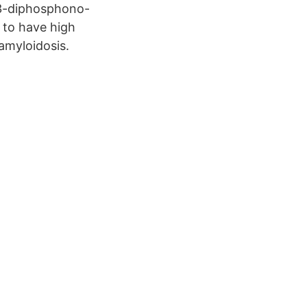
,3-diphosphono-
 to have high
 amyloidosis.