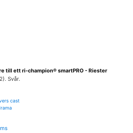
e till ett ri-champion® smartPRO - Riester
2). Svår.
vers cast
 drama
ems