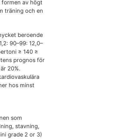
e formen av högt
om träning och en
 mycket beroende
1,2: 90–99: 12,0–
pertoni ≥ 140 ≥
entens prognos för
 är 20%.
kardiovaskulära
mer hos minst
ionen som
ning, stavning,
ni grade 2 or 3)