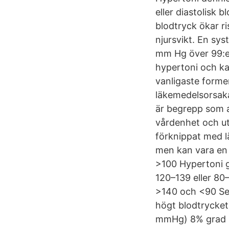
eller diastolisk b
blodtryck ökar ri
njursvikt. En sy
mm Hg över 99:e p
hypertoni och ka
vanligaste forme
läkemedelsorsaka
är begrepp som a
vårdenhet och ut
förknippat med l
men kan vara en 
>100 Hypertoni g
120–139 eller 80
>140 och <90 Se
högt blodtrycket
mmHg) 8% grad I