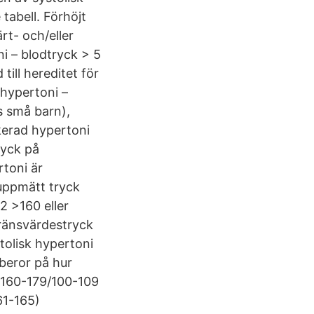
 tabell. Förhöjt
rt- och/eller
i – blodtryck > 5
till hereditet för
hypertoni –
s små barn),
kerad hypertoni
ryck på
toni är
 uppmätt tryck
2 >160 eller
ränsvärdestryck
tolisk hypertoni
beror på hur
(160-179/100-109
61-165)