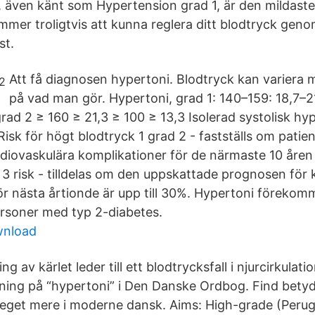
, även känt som Hypertension grad 1, är den mildast
mmer troligtvis att kunna reglera ditt blodtryck gen
st.
Att få diagnosen hypertoni. Blodtryck kan variera
på vad man gör. Hypertoni, grad 1: 140–159: 18,7–2
rad 2 ≥ 160 ≥ 21,3 ≥ 100 ≥ 13,3 Isolerad systolisk hy
Risk för högt blodtryck 1 grad 2 - fastställs om pati
rdiovaskulära komplikationer för de närmaste 10 åren
 3 risk - tilldelas om den uppskattade prognosen för 
ör nästa årtionde är upp till 30%. Hypertoni förekom
personer med typ 2-diabetes.
wnload
g av kärlet leder till ett blodtrycksfall i njurcirkulat
gning på “hypertoni” i Den Danske Ordbog. Find betyd
et mere i moderne dansk. Aims: High-grade (Perugi