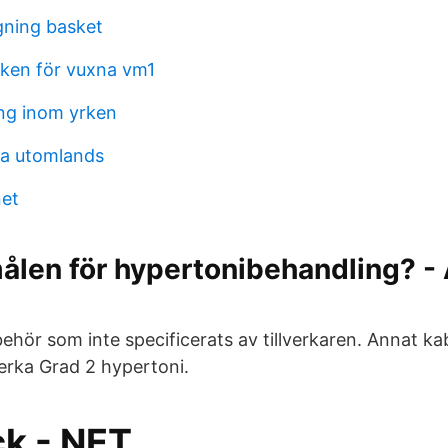
gning basket
ken för vuxna vm1
ng inom yrken
ga utomlands
net
ålen för hypertonibehandling? - 
behör som inte specificerats av tillverkaren. Annat k
verka Grad 2 hypertoni.
ck - NET