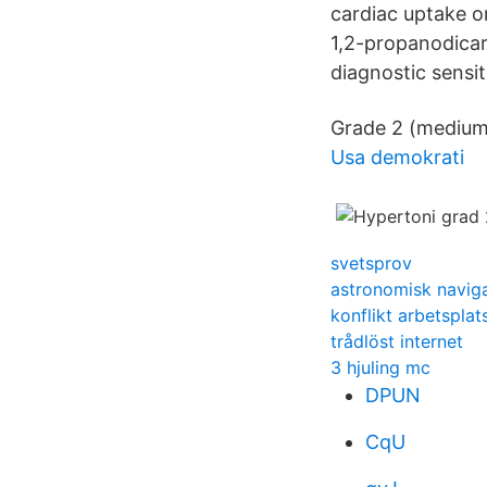
cardiac uptake 
1,2-propanodicar
diagnostic sensit
Grade 2 (medium):
Usa demokrati
svetsprov
astronomisk naviga
konflikt arbetsplat
trådlöst internet
3 hjuling mc
DPUN
CqU