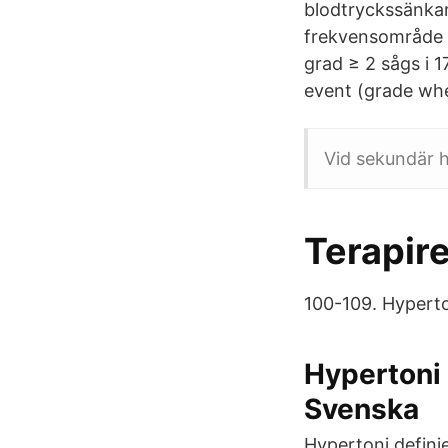
blodtryckssänkan
frekvensområde r
grad ≥ 2 sågs i 
event (grade whe
Vid sekundär h
Terapir
100-109. Hyperto
Hypertoni 
Svenska
Hypertoni defini