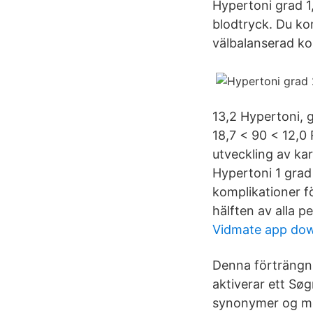
Hypertoni grad 1
blodtryck. Du ko
välbalanserad ko
13,2 Hypertoni, g
18,7 < 90 < 12,0 
utveckling av ka
Hypertoni 1 grad
komplikationer f
hälften av alla 
Vidmate app do
Denna förträngnin
aktiverar ett Sø
synonymer og meg