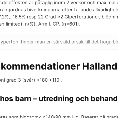
de effekten är påtaglig inom 2 veckor och maximal 
angordnas biverkningarna efter fallande allvarlighe
17,2%,. 16,5% resp 22 Grad ≥2 GIperforationer, blödn
n limited), n(%). Arm I. CP. (n=601).
ypertoni finner man en särskild orsak till det höga bl
ekommendationer Halland
ni grad 3 (svår) >180 >110 .
hos barn – utredning och behandl
eras som blodtryck ≥140/90 mm Hg. Baserat på grade