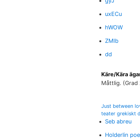
gyJ
uxECu
hWOW
ZMIb
dd
Käre/Kära ägar
Måttlig. (Grad 
Just between lo
teater grekiskt
Seb abreu
Holderlin po