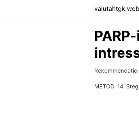
valutahtgk.we
PARP-i
intres
Rekommendatione
METOD. 14. Steg 