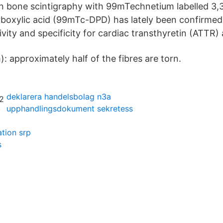
on bone scintigraphy with 99mTechnetium labelled 3
boxylic acid (99mTc-DPD) has lately been confirmed
ivity and specificity for cardiac transthyretin (ATTR)
 approximately half of the fibres are torn.
deklarera handelsbolag n3a
upphandlingsdokument sekretess
tion srp
s