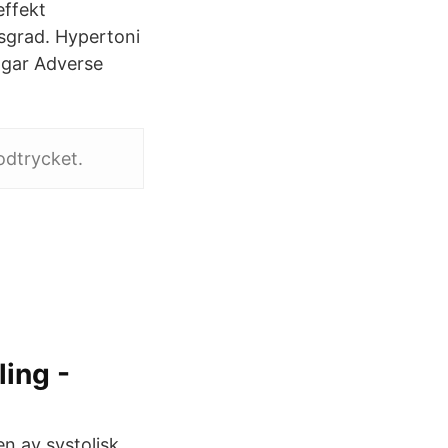
effekt
tsgrad. Hypertoni
ingar Adverse
odtrycket.
ing -
n av systolisk