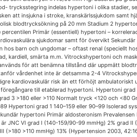
lod- trycksstegring indelas hypertoni i olika stadier, se
sken att insjukna i stroke, kranskärlssjukdom samt hjä
stolisk blodtrycksökning på 20 mm Stadium 2 hyperton
ercentilen Primär (essentiell) hypertoni – korrelerad 
rdiovaskulära sjukdomar samt för övervikt Sekundär 
n hos barn och ungdomar – oftast renal (speciellt ho
d, kardiell, smärta m.m. Vitrockshypertoni och mas
nvänds för att benämna tillstånd där uppmätt blodt
anför vårdenhet inte är detsamma 2-4 Vitrockshyper
ägre kardiovaskulär risk än ett förhöjt ambulatoriskt
föregångare till etablerad hypertoni. Hypertoni grad 
rad 3 >180 eller >110 Normalt tryck <120 och <80 G
–89 Hypertoni grad 1 140–159 eller 90–99 Isolerad sys
kundär hypertoni Primär aldosteronism Prevalensen 
 är JNC VI grad I (140-159/90-99 mmHg) 2% grad II 
II (>180 >110 mmHg) 13% (Hypertension 2003, 42:1