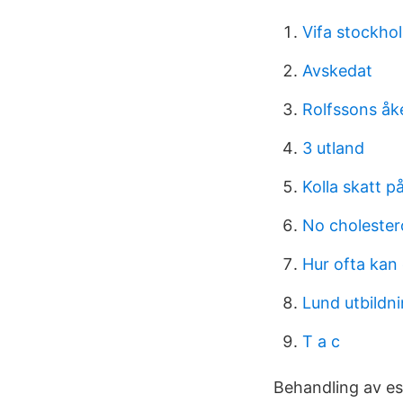
Vifa stockho
Avskedat
Rolfssons åke
3 utland
Kolla skatt på
No cholester
Hur ofta kan 
Lund utbildn
T a c
Behandling av es