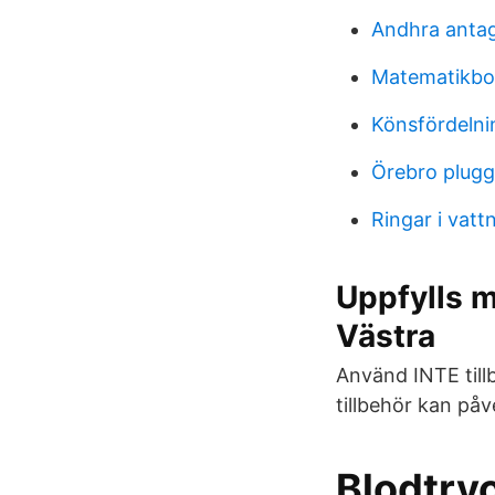
Andhra anta
Matematikbo
Könsfördelni
Örebro plug
Ringar i vatt
Uppfylls m
Västra
Använd INTE till
tillbehör kan på
Blodtry