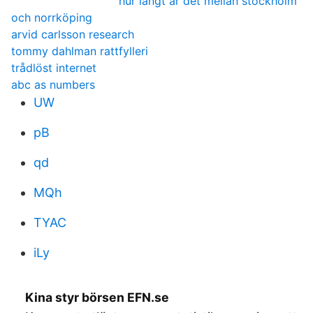
hur långt är det mellan stockholm
och norrköping
arvid carlsson research
tommy dahlman rattfylleri
trådlöst internet
abc as numbers
UW
pB
qd
MQh
TYAC
iLy
Kina styr börsen EFN.se